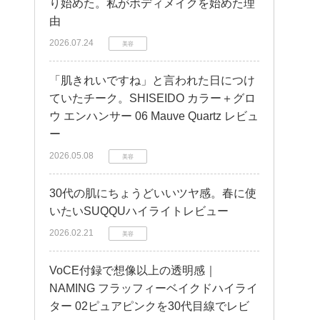
り始めた。私がボディメイクを始めた理
由
2026.07.24
美容
「肌きれいですね」と言われた日につけ
ていたチーク。SHISEIDO カラー＋グロ
ウ エンハンサー 06 Mauve Quartz レビュ
ー
2026.05.08
美容
30代の肌にちょうどいいツヤ感。春に使
いたいSUQQUハイライトレビュー
2026.02.21
美容
VoCE付録で想像以上の透明感｜
NAMING フラッフィーベイクドハイライ
ター 02ピュアピンクを30代目線でレビ