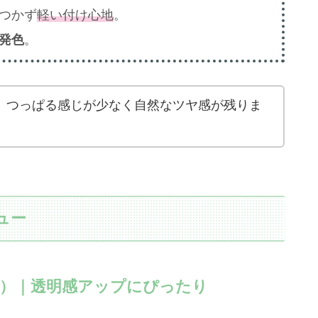
つかず
軽い付け心地
。
発色
。
も、つっぱる感じが少なく自然なツヤ感が残りま
ュー
U）｜透明感アップにぴったり