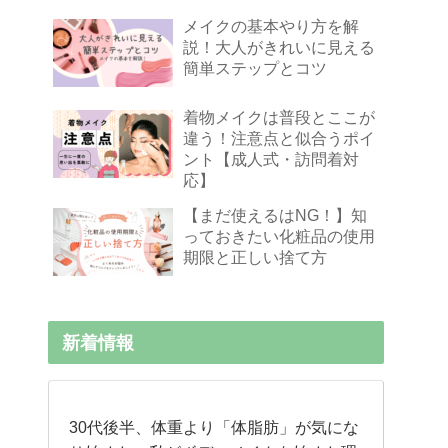
メイクの基本やり方を解
説！大人がきれいに見える
簡単ステップとコツ
着物メイクは普段とここが
違う！注意点と似合うポイ
ント【成人式・訪問着対
応】
【まだ使えるはNG！】知
っておきたい化粧品の使用
期限と正しい捨て方
新着情報
30代後半、体重より「体脂肪」が気にな