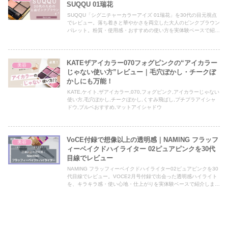
SUQQU 01瑞花
SUQQU「シグニチャーカラーアイズ 01瑞花」を30代の目元視点
でレビュー。落ち着きと華やかさを両立した大人のピンクブラウン
パレット。粉質・使用感・おすすめの使い方を実体験ベースで紹
介。
KATEザアイカラー070フォグピンクの“アイカラー
美容
じゃない使い方”レビュー｜毛穴ぼかし・チークぼ
かしにも万能！
KATE,ケイト,ザアイカラー,070,フォグピンク,アイカラーじゃない
使い方,毛穴ぼかし,チークぼかし,くすみ飛ばし,プチプラアイシャ
ドウ,ブルベおすすめ,マットアイシャドウ
VoCE付録で想像以上の透明感｜NAMING フラッフ
美容
ィーベイクドハイライター 02ピュアピンクを30代
目線でレビュー
NAMING フラッフィーベイクドハイライター02ピュアピンクを30
代目線でレビュー。VOCE2月号付録で出会った透明感ハイライト
を、キラキラ感・使い心地・仕上がりを実体験ベースで紹介しま
す。