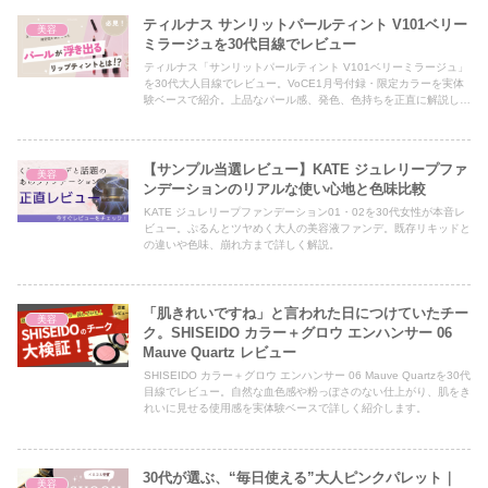
ティルナス サンリットパールティント V101ベリー
美容
ミラージュを30代目線でレビュー
ティルナス「サンリットパールティント V101ベリーミラージュ」
を30代大人目線でレビュー。VoCE1月号付録・限定カラーを実体
験ベースで紹介。上品なパール感、発色、色持ちを正直に解説しま
す。
【サンプル当選レビュー】KATE ジュレリープファ
美容
ンデーションのリアルな使い心地と色味比較
KATE ジュレリープファンデーション01・02を30代女性が本音レ
ビュー。ぷるんとツヤめく大人の美容液ファンデ。既存リキッドと
の違いや色味、崩れ方まで詳しく解説。
「肌きれいですね」と言われた日につけていたチー
美容
ク。SHISEIDO カラー＋グロウ エンハンサー 06
Mauve Quartz レビュー
SHISEIDO カラー＋グロウ エンハンサー 06 Mauve Quartzを30代
目線でレビュー。自然な血色感や粉っぽさのない仕上がり、肌をき
れいに見せる使用感を実体験ベースで詳しく紹介します。
30代が選ぶ、“毎日使える”大人ピンクパレット｜
美容