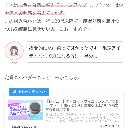
下地は
肌色を自然に整えてトーンアップ
し、パウダーは
ツ
ヤ感と透明感を与えてくれる
。
この組み合わせは、特に30代以降で「
厚塗り感を避けつ
つ肌を綺麗に見せたい人
」におすすめです。
総合的に私は買って良かったです！限定アイ
テムなので気になる方はお早めに…
みつ
定番のパウダーのレビューかこちら↓
【レビュー】チャコット フィニッシングパウダ
ー マット｜崩れにくさと自然な仕上がりを両立
する名品パウダー
崩れにくさで人気のチャコット「フィニッシングパウダー
マット」をレビュー。マットすぎない自然な仕上がりやブ
ラシ・パフ比較、色選びのポイントまで詳しく紹介しま
す。
2025.08.31
mitsunote.com