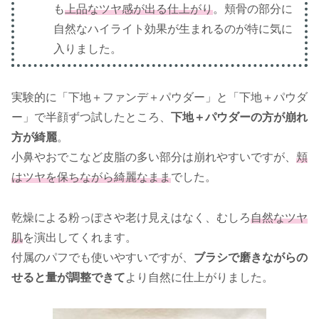
も
上品なツヤ感が出る仕上がり
。頬骨の部分に
自然なハイライト効果が生まれるのが特に気に
入りました。
実験的に「下地＋ファンデ＋パウダー」と「下地＋パウダ
ー」で半顔ずつ試したところ、
下地＋パウダーの方が崩れ
方が綺麗
。
小鼻やおでこなど皮脂の多い部分は崩れやすいですが、
頬
はツヤを保ちながら綺麗なまま
でした。
乾燥による粉っぽさや老け見えはなく、むしろ
自然なツヤ
肌
を演出してくれます。
付属のパフでも使いやすいですが、
ブラシで磨きながらの
せると量が調整できて
より自然に仕上がりました。